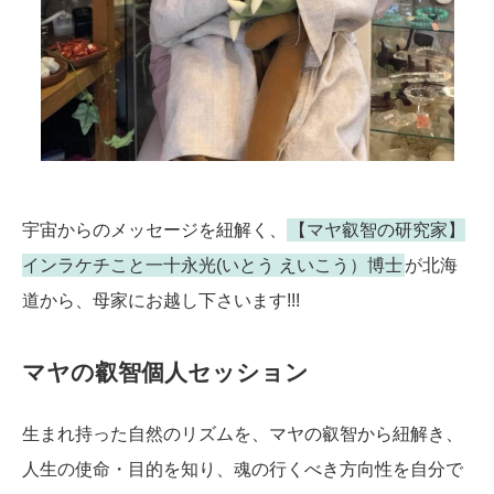
宇宙からのメッセージを紐解く、
【マヤ叡智の研究家】
インラケチこと一十永光(いとう えいこう）博士
が北海
道から、母家にお越し下さいます!!!
マヤの叡智個人セッション
生まれ持った自然のリズムを、マヤの叡智から紐解き、
人生の使命・目的を知り、魂の行くべき方向性を自分で